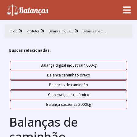
B
alança industrial
B
alanças de caminhão
Início
Produtos
Buscas relacionadas:
Balança digital industrial 1000kg
Balança caminhão preço
Balanças de caminhão
Checkweigher dinâmico
Balança suspensa 2000kg
Balanças de
caminhão