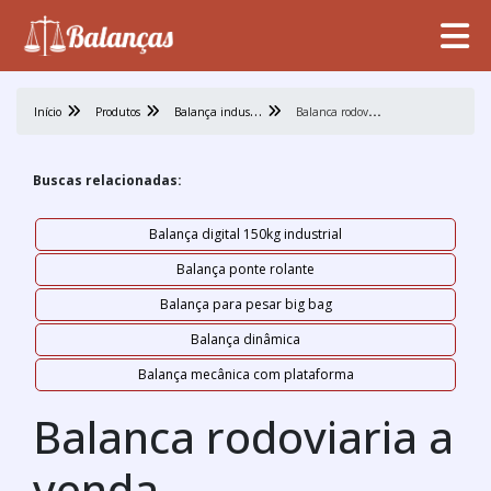
B
alança industrial
B
alanca rodoviaria a venda
Início
Produtos
Buscas relacionadas:
Balança digital 150kg industrial
Balança ponte rolante
Balança para pesar big bag
Balança dinâmica
Balança mecânica com plataforma
Balanca rodoviaria a
venda