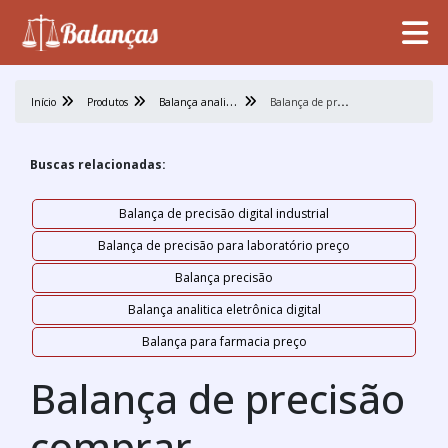
B
alança analitica
B
alança de precisão comprar
Início
Produtos
Buscas relacionadas:
Balança de precisão digital industrial
Balança de precisão para laboratório preço
Balança precisão
Balança analitica eletrônica digital
Balança para farmacia preço
Balança de precisão
comprar