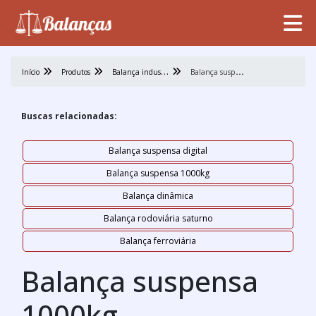
B
alança industrial
B
alança suspensa 1000kg
Início
Produtos
Buscas relacionadas:
Balança suspensa digital
Balança suspensa 1000kg
Balança dinâmica
Balança rodoviária saturno
Balança ferroviária
Balança suspensa
1000kg