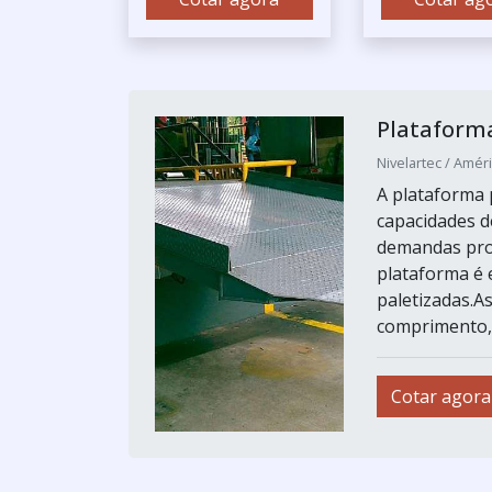
Plataform
Nivelartec / Améri
A plataforma 
capacidades d
demandas pro
plataforma é 
paletizadas.A
comprimento, 
Cotar agora