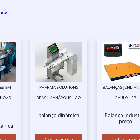
tica
.
ES EM
PHARMA SOLUTIONS
BALANÇAS JUNDIAÍ 
NOAS -
BRASIL / ANÁPOLIS - GO
PAULO - SP
balança dinâmica
Balança industr
preço
ânica
ora
Cotar agora
Cotar agora