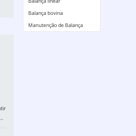
Balança linear
1000kg
Balança bovina
Balança de piso 1000 kg
Manutenção de Balança
Balança 200kg
Balança de varão 200 kg
preço
Balança mecânica com
plataforma
Balança paleteira
Balança para indústria
farmacêutica
tir
Balança suspensa para big
..
bag
Balança digital industrial