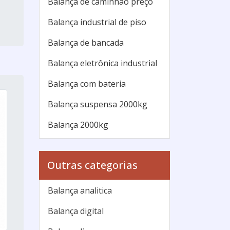
Balança de caminhão preço
Balança industrial de piso
Balança de bancada
Balança eletrônica industrial
Balança com bateria
Balança suspensa 2000kg
Balança 2000kg
Balança plataforma 2000 kg
Outras categorias
Balança de piso 2000kg
Balança industrial 2000 kg
Balança analitica
Balança 1000kg
Balança digital
Balança digital industrial