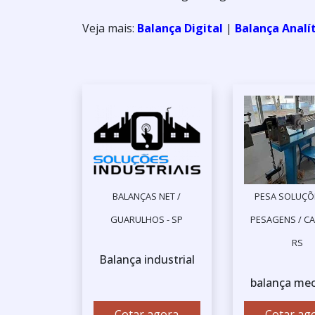
Veja mais:
Balança Digital
|
Balança Analí
BALANÇAS NET /
PESA SOLUÇÕ
GUARULHOS - SP
PESAGENS / CA
RS
Balança industrial
balança mec
Cotar agora
Cotar ag