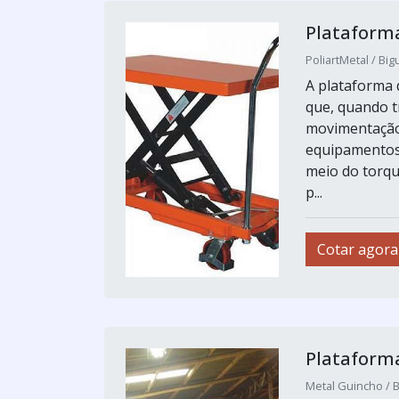
Plataform
PoliartMetal / Big
A plataforma 
que, quando 
movimentação 
equipamentos 
meio do torque
p...
Cotar agora
Plataform
Metal Guincho / B