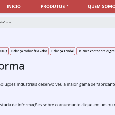
INICIO
PRODUTOS
QUEM SOM
lataforma
000kg
Balança rodoviária valor
Balança Tendal
Balança contadora digita
forma
a Soluções Industriais desenvolveu a maior gama de fabricant
staria de informações sobre o anunciante clique em um ou 