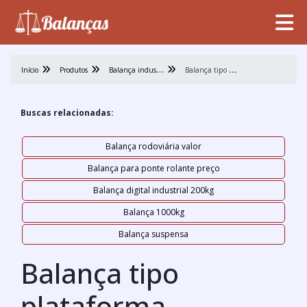
B
alança industrial
B
alança tipo plataforma
Início
Produtos
Buscas relacionadas:
Balança rodoviária valor
Balança para ponte rolante preço
Balança digital industrial 200kg
Balança 1000kg
Balança suspensa
Balança tipo
plataforma