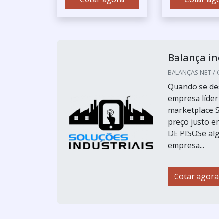
Balança in
BALANÇAS NET / G
Quando se des
empresa líde
marketplace So
preço justo
DE PISOSe alg
empresa...
Cotar agora