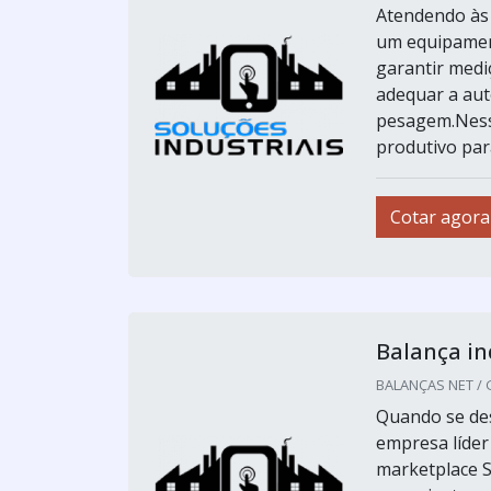
Atendendo às 
um equipament
garantir medi
adequar a aut
pesagem.Nesse
produtivo para
Cotar agora
Balança in
BALANÇAS NET / G
Quando se des
empresa líde
marketplace S