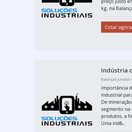
preço justo e
kg, na Balança
Cotar agora
Indústria 
Balanças Jundiaí 
Importância d
industrial pa
De mineração; 
segmento na i
produtos, a fi
Uma ind&...