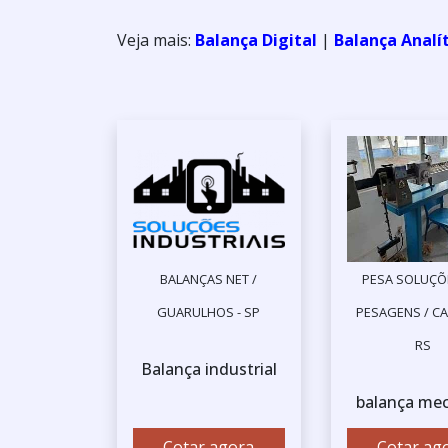
Veja mais:
Balança Digital
|
Balança Analí
BALANÇAS NET /
PESA SOLUÇÕ
GUARULHOS - SP
PESAGENS / CA
RS
Balança industrial
balança mec
Cotar agora
Cotar ag